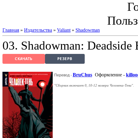
Г
Польз
Главная
»
Издательства
»
Valiant
»
Shadowman
03. Shadowman: Deadside 
СКАЧАТЬ
РЕЗЕРВ
BruChus
Оформление -
killoo
Перевод -
"Сборник включает 0, 10-12 номера Человека-Тени".