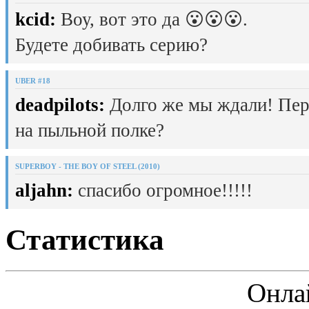
kcid:
Воу, вот это да 😮😮😮.
Будете добивать серию?
UBER #18
deadpilots:
Долго же мы ждали! Пер
на пыльной полке?
SUPERBOY - THE BOY OF STEEL (2010)
aljahn:
спасибо огромное!!!!!
Статистика
Онла