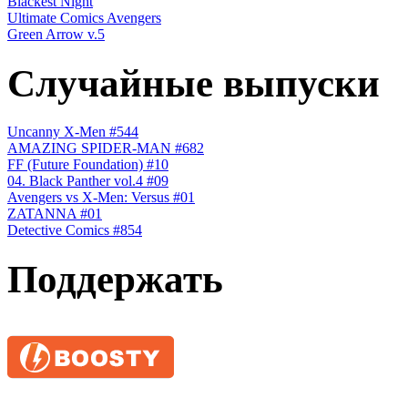
Blackest Night
Ultimate Comics Avengers
Green Arrow v.5
Случайные выпуски
Uncanny X-Men #544
AMAZING SPIDER-MAN #682
FF (Future Foundation) #10
04. Black Panther vol.4 #09
Avengers vs X-Men: Versus #01
ZATANNA #01
Detective Comics #854
Поддержать