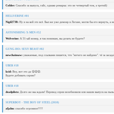
Colder:
Спасибо за выпуск, гайс, однако ремарка: это не четвертый том, а третий)
HELLVERINE #01
Nigil2738:
Ну и на кой это всё. Был же уже демонр в Логане, могли бы его вернуть, а 
ASTONISHING X-MEN #52
Wolverine:
А 51-ый номер, я так понимаю, вы делать не будете?
GUNG-HO: SEXY BEAST #02
newchainsaw:
уважаемые, под ссылками пишется, что "ничего не найдено". чё за засада
UBER #18
kcid:
Воу, вот это да 😮😮😮.
Будете добивать серию?
UBER #18
deadpilots:
Долго же мы ждали! Перевод серии возобновили или нашли выпуск на пыль
SUPERBOY - THE BOY OF STEEL (2010)
aljahn:
спасибо огромное!!!!!