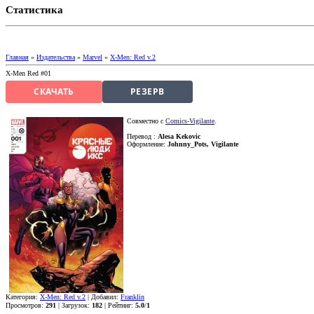
Статистика
Главная
»
Издательства
»
Marvel
»
X-Men: Red v.2
X-Men Red #01
СКАЧАТЬ
РЕЗЕРВ
Совместно с
Comics-Vigilante
.
Перевод :
Alesa Kekovic
Оформление:
Johnny_Pots, Vigilante
Категория:
X-Men: Red v.2
| Добавил:
Franklin
Просмотров:
291
| Загрузок:
182
| Рейтинг:
5.0
/
1