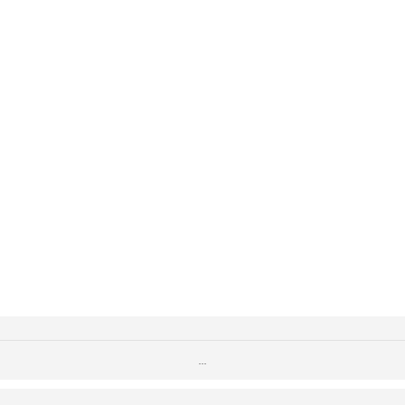
...
...
...
...
...
...
...
...
...
...
...