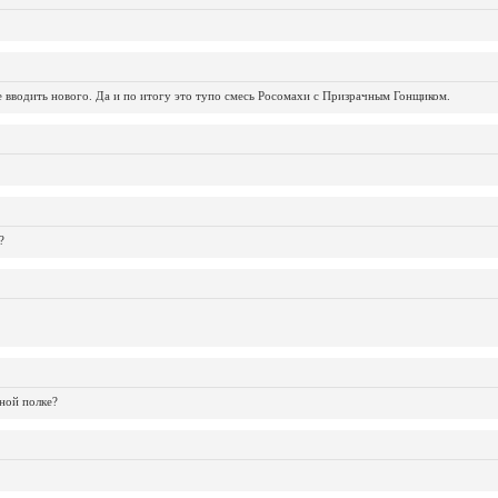
не вводить нового. Да и по итогу это тупо смесь Росомахи с Призрачным Гонщиком.
?
ной полке?