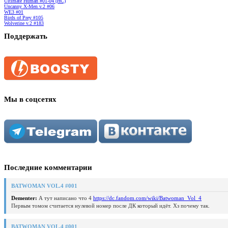
Ultimate Human #01-04 (HC)
Uncanny X-Men v.2 #06
WE3 #01
Birds of Prey #105
Wolverine v.2 #183
Поддержать
Мы в соцсетях
Последние комментарии
BATWOMAN VOL.4 #001
Dementer:
А тут написано что 4
https://dc.fandom.com/wiki/Batwoman_Vol_4
Первым томом считается нулевой номер после ДК который идёт. Хз почему так.
BATWOMAN VOL.4 #001