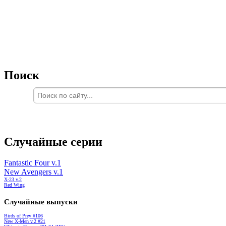
Поиск
Случайные серии
Fantastic Four v.1
New Avengers v.1
X-23 v.2
Red Wing
Случайные выпуски
Birds of Prey #106
New X-Men v.2 #21