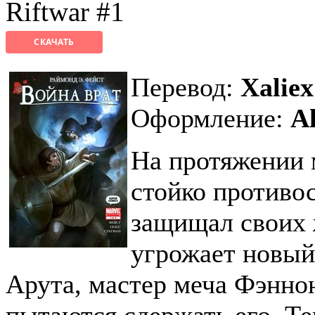
Riftwar #1
СКАЧАТЬ
Перевод:
Xaliex
Оформление:
A
На протяжении 
стойко противо
защищал своих 
угрожает новый
Арута, мастер меча Фэннон
пытаются сдержать его. Те