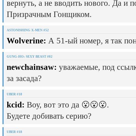
вернуть, а не вводить нового. Да и 
Призрачным Гонщиком.
ASTONISHING X-MEN #52
Wolverine:
А 51-ый номер, я так пон
GUNG-HO: SEXY BEAST #02
newchainsaw:
уважаемые, под ссылк
за засада?
UBER #18
kcid:
Воу, вот это да 😮😮😮.
Будете добивать серию?
UBER #18