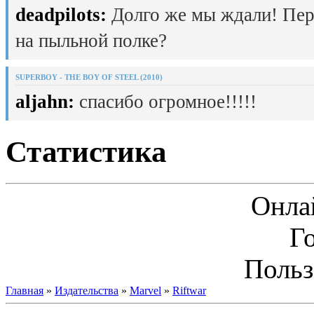
deadpilots:
Долго же мы ждали! Пер
на пыльной полке?
SUPERBOY - THE BOY OF STEEL (2010)
aljahn:
спасибо огромное!!!!!
Статистика
Онла
Г
Польз
Главная
»
Издательства
»
Marvel
»
Riftwar