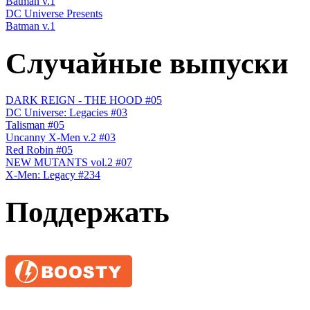
Batman v.1
DC Universe Presents
Batman v.1
Случайные выпуски
DARK REIGN - THE HOOD #05
DC Universe: Legacies #03
Talisman #05
Uncanny X-Men v.2 #03
Red Robin #05
NEW MUTANTS vol.2 #07
X-Men: Legacy #234
Поддержать