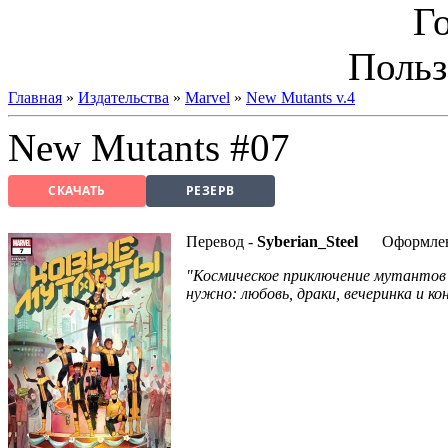
Г
Польз
Главная
»
Издательства
»
Marvel
»
New Mutants v.4
New Mutants #07
СКАЧАТЬ
РЕЗЕРВ
Перевод -
Syberian_Steel
Оформлен
"Космическое приключение мутантов в
нужно: любовь, драки, вечеринка и ко