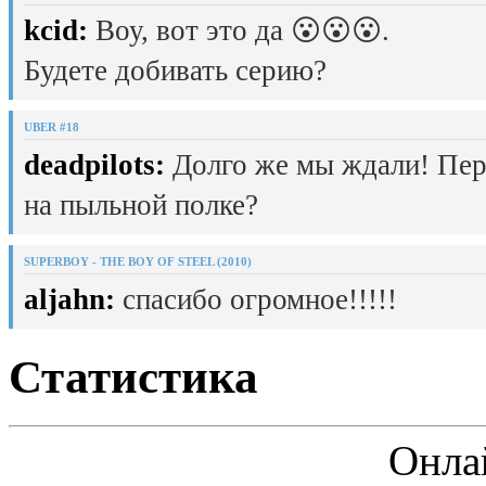
kcid:
Воу, вот это да 😮😮😮.
Будете добивать серию?
UBER #18
deadpilots:
Долго же мы ждали! Пер
на пыльной полке?
SUPERBOY - THE BOY OF STEEL (2010)
aljahn:
спасибо огромное!!!!!
Статистика
Онла