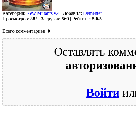
Категория:
New Mutants v.4
| Добавил:
Dementer
Просмотров:
882
| Загрузок:
560
| Рейтинг:
5.0
/
3
Всего комментариев:
0
Оставлять комм
авторизован
Войти
ил
© 2009-2026.
Этот сайт защищен reCAPTCHA и Google.
Поли