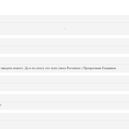
...
...
...
...
...
...
...
...
...
...
...
не вводить нового. Да и по итогу это тупо смесь Росомахи с Призрачным Гонщиком.
?