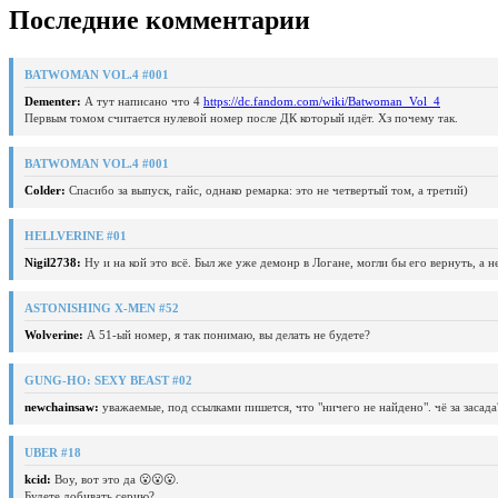
Последние комментарии
BATWOMAN VOL.4 #001
Dementer:
А тут написано что 4
https://dc.fandom.com/wiki/Batwoman_Vol_4
Первым томом считается нулевой номер после ДК который идёт. Хз почему так.
BATWOMAN VOL.4 #001
Colder:
Спасибо за выпуск, гайс, однако ремарка: это не четвертый том, а третий)
HELLVERINE #01
Nigil2738:
Ну и на кой это всё. Был же уже демонр в Логане, могли бы его вернуть, а 
ASTONISHING X-MEN #52
Wolverine:
А 51-ый номер, я так понимаю, вы делать не будете?
GUNG-HO: SEXY BEAST #02
newchainsaw:
уважаемые, под ссылками пишется, что "ничего не найдено". чё за засада
UBER #18
kcid:
Воу, вот это да 😮😮😮.
Будете добивать серию?