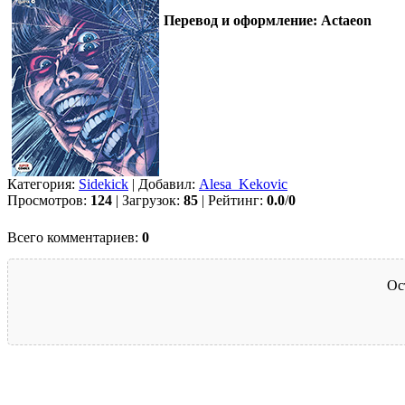
Перевод и оформление: Actaeon
Категория:
Sidekick
| Добавил:
Alesa_Kekovic
Просмотров:
124
| Загрузок:
85
| Рейтинг:
0.0
/
0
Всего комментариев:
0
Ос