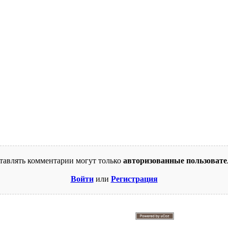
тавлять комментарии могут только
авторизованные пользовате
Войти
или
Регистрация
© 2009-2026. Supercomics
Этот сайт защищен reCAPTCHA и Google.
Политика конфиденциальности
и
Условия использования
.