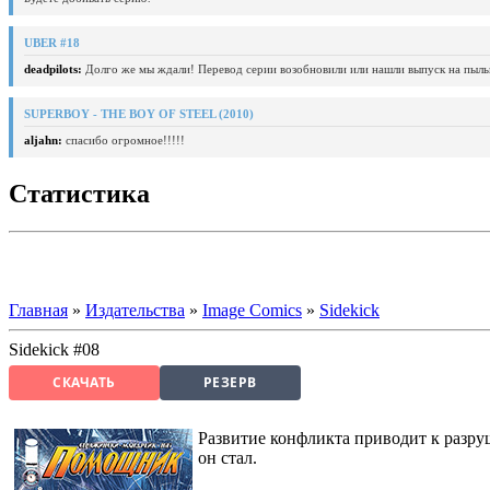
UBER #18
deadpilots:
Долго же мы ждали! Перевод серии возобновили или нашли выпуск на пыль
SUPERBOY - THE BOY OF STEEL (2010)
aljahn:
спасибо огромное!!!!!
Статистика
Главная
»
Издательства
»
Image Comics
»
Sidekick
Sidekick #08
СКАЧАТЬ
РЕЗЕРВ
Развитие конфликта приводит к разру
он стал.