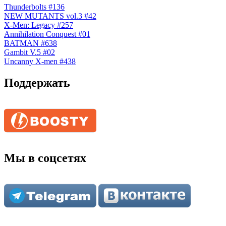
Thunderbolts #136
NEW MUTANTS vol.3 #42
X-Men: Legacy #257
Annihilation Conquest #01
BATMAN #638
Gambit V.5 #02
Uncanny X-men #438
Поддержать
Мы в соцсетях