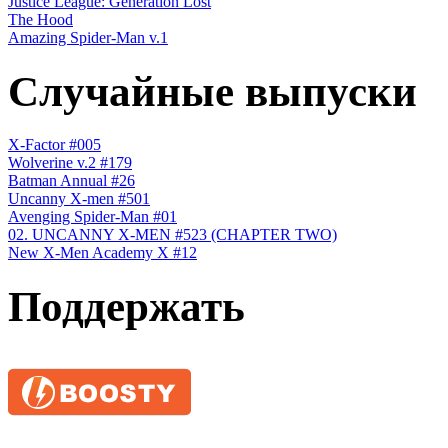
Justice League: Generation Lost
The Hood
Amazing Spider-Man v.1
Случайные выпуски
X-Factor #005
Wolverine v.2 #179
Batman Annual #26
Uncanny X-men #501
Avenging Spider-Man #01
02. UNCANNY X-MEN #523 (CHAPTER TWO)
New X-Men Academy X #12
Поддержать