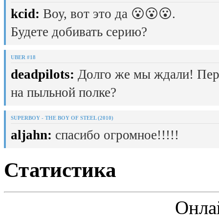
kcid:
Воу, вот это да 😮😮😮.
Будете добивать серию?
UBER #18
deadpilots:
Долго же мы ждали! Пер
на пыльной полке?
SUPERBOY - THE BOY OF STEEL (2010)
aljahn:
спасибо огромное!!!!!
Статистика
Онла