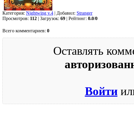
Категория:
Nightwing v.4
| Добавил:
Strаngеr
Просмотров:
112
| Загрузок:
69
| Рейтинг:
0.0
/
0
Всего комментариев:
0
Оставлять комм
авторизован
Войти
ил
© 2009-2026.
Этот сайт защищен reCAPTCHA и Google.
Поли