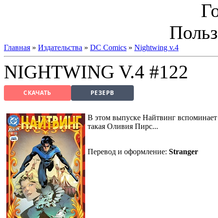
Г
Польз
Главная
»
Издательства
»
DC Comics
»
Nightwing v.4
NIGHTWING V.4 #122
СКАЧАТЬ
РЕЗЕРВ
В этом выпуске Найтвинг вспоминает 
такая Оливия Пирс...
Перевод и оформление:
Stranger