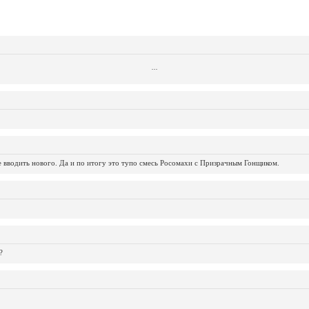
...
...
...
...
...
...
...
...
...
...
...
не вводить нового. Да и по итогу это тупо смесь Росомахи с Призрачным Гонщиком.
?