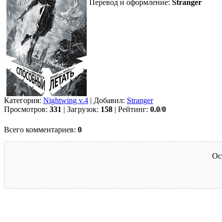
Перевод и оформление:
Stranger
Категория:
Nightwing v.4
| Добавил:
Strаngеr
Просмотров:
331
| Загрузок:
158
| Рейтинг:
0.0
/
0
Всего комментариев:
0
Ос