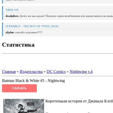
UBER #18
deadpilots:
Долго же мы ждали! Перевод серии возобновили или нашли выпуск на пыль
SUPERBOY - THE BOY OF STEEL (2010)
aljahn:
спасибо огромное!!!!!
Статистика
Главная
»
Издательства
»
DC Comics
»
Nightwing v.4
Batman Black & White #5 - Nightwing
СКАЧАТЬ
Коротенькая история от Джамала Кэп