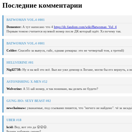
Последние комментарии
BATWOMAN VOL.4 #001
Dementer:
А тут написано что 4
https://dc.fandom.com/wiki/Batwoman_Vol_4
Первым томом считается нулевой номер после ДК который идёт. Хз почему так.
BATWOMAN VOL.4 #001
Colder:
Спасибо за выпуск, гайс, однако ремарка: это не четвертый том, а третий)
HELLVERINE #01
Nigil2738:
Ну и на кой это всё. Был же уже демонр в Логане, могли бы его вернуть, а 
ASTONISHING X-MEN #52
Wolverine:
А 51-ый номер, я так понимаю, вы делать не будете?
GUNG-HO: SEXY BEAST #02
newchainsaw:
уважаемые, под ссылками пишется, что "ничего не найдено". чё за засада
UBER #18
kcid:
Воу, вот это да 😮😮😮.
Будете добивать серию?