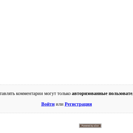
тавлять комментарии могут только
авторизованные пользовате
Войти
или
Регистрация
© 2009-2026. Supercomics
Этот сайт защищен reCAPTCHA и Google.
Политика конфиденциальности
и
Условия использования
.