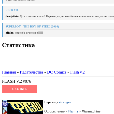
UBER #18
deadpilots:
Долго же мы ждали! Перевод серии возобновили или нашли выпуск на пыль
SUPERBOY - THE BOY OF STEEL (2010)
aljahn:
спасибо огромное!!!!!
Статистика
Главная
»
Издательства
»
DC Comics
»
Flash v.2
FLASH V.2 #076
СКАЧАТЬ
Перевод
-
stranger
Оформление -
Flaimz
и
Warmachine