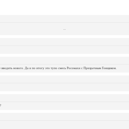
...
...
...
...
...
...
...
...
...
...
...
не вводить нового. Да и по итогу это тупо смесь Росомахи с Призрачным Гонщиком.
?