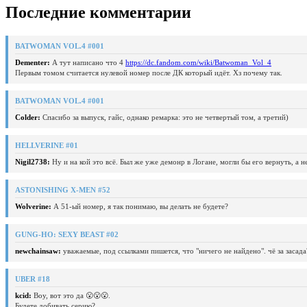
Последние комментарии
BATWOMAN VOL.4 #001
Dementer:
А тут написано что 4
https://dc.fandom.com/wiki/Batwoman_Vol_4
Первым томом считается нулевой номер после ДК который идёт. Хз почему так.
BATWOMAN VOL.4 #001
Colder:
Спасибо за выпуск, гайс, однако ремарка: это не четвертый том, а третий)
HELLVERINE #01
Nigil2738:
Ну и на кой это всё. Был же уже демонр в Логане, могли бы его вернуть, а 
ASTONISHING X-MEN #52
Wolverine:
А 51-ый номер, я так понимаю, вы делать не будете?
GUNG-HO: SEXY BEAST #02
newchainsaw:
уважаемые, под ссылками пишется, что "ничего не найдено". чё за засада
UBER #18
kcid:
Воу, вот это да 😮😮😮.
Будете добивать серию?