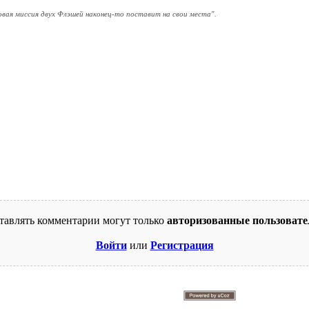
новая миссия двух Флэшей наконец-то поставит на свои места".
тавлять комментарии могут только
авторизованные пользовате
Войти
или
Регистрация
© 2009-2026. Supercomics