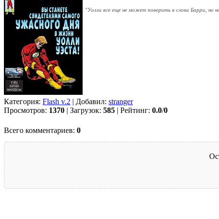
"Уолли все еще не может поверить в слова Барри, но 
Категория:
Flash v.2
| Добавил:
stranger
Просмотров:
1370
| Загрузок:
585
| Рейтинг:
0.0
/
0
Всего комментариев:
0
Ос