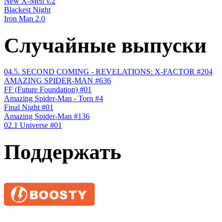
New X-Men v.2
Blackest Night
Iron Man 2.0
Случайные выпуски
04.5. SECOND COMING - REVELATIONS: X-FACTOR #204
AMAZING SPIDER-MAN #636
FF (Future Foundation) #01
Amazing Spider-Man - Torn #4
Final Night #01
Amazing Spider-Man #136
02.1 Universe #01
Поддержать