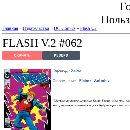
Г
Польз
Главная
»
Издательства
»
DC Comics
»
Flash v.2
FLASH V.2 #062
СКАЧАТЬ
РЕЗЕРВ
Перевод
-
Xailex
Zobolev
Оформление -
Flaimz,
Здесь начинается история Уолли Уэста. Юность, пол
"
же приятно вспоминать ее уже будучи взрослым, когд