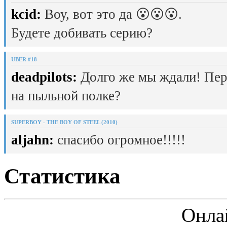
kcid:
Воу, вот это да 😮😮😮.
Будете добивать серию?
UBER #18
deadpilots:
Долго же мы ждали! Пер
на пыльной полке?
SUPERBOY - THE BOY OF STEEL (2010)
aljahn:
спасибо огромное!!!!!
Статистика
Онла