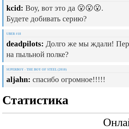
kcid:
Воу, вот это да 😮😮😮.
Будете добивать серию?
UBER #18
deadpilots:
Долго же мы ждали! Пер
на пыльной полке?
SUPERBOY - THE BOY OF STEEL (2010)
aljahn:
спасибо огромное!!!!!
Статистика
Онла