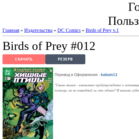
Г
Польз
Главная
»
Издательства
»
DC Comics
»
Birds of Prey v.1
Birds of Prey #012
СКАЧАТЬ
РЕЗЕРВ
Перевод и Оформление -
kabum13
"Снова звонок - анонимное предупреждение о готовящ
помощи, но не очередной ли это обман? И какими су