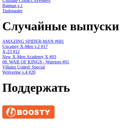
Ultimate Comics Avengers
Batman v.1
Taskmaster
Случайные выпуски
AMAZING SPIDER-MAN #681
Uncanny X-Men v.2 #17
X-23 #12
New X-Men Academy X #03
08. WAR OF KINGS - Warriors #01
Villains United: Special
Wolverine v.4 #20
Поддержать