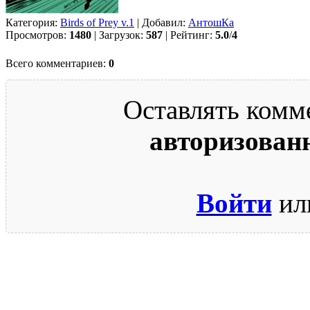
Категория:
Birds of Prey v.1
| Добавил:
АнтошКа
Просмотров:
1480
| Загрузок:
587
| Рейтинг:
5.0
/
4
Всего комментариев:
0
Оставлять комм
авторизован
Войти
ил
© 2009-2026.
Этот сайт защищен reCAPTCHA и Google.
Поли