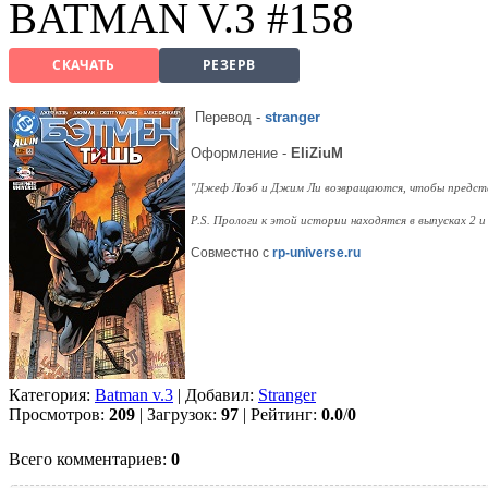
BATMAN V.3 #158
СКАЧАТЬ
РЕЗЕРВ
Перевод
-
stranger
Оформление -
EliZiuM
"Джеф Лоэб и Джим Ли возвращаются, чтобы представ
P.S. Прологи к этой истории находятся в выпусках 2 и 
Совместно с
rp-universe.ru
Категория:
Batman v.3
| Добавил:
Strаngеr
Просмотров:
209
| Загрузок:
97
| Рейтинг:
0.0
/
0
Всего комментариев:
0