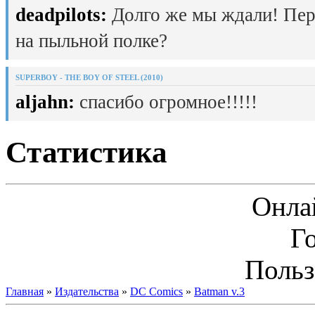
deadpilots:
Долго же мы ждали! Пер
на пыльной полке?
SUPERBOY - THE BOY OF STEEL (2010)
aljahn:
спасибо огромное!!!!!
Статистика
Онла
Г
Польз
Главная
»
Издательства
»
DC Comics
»
Batman v.3