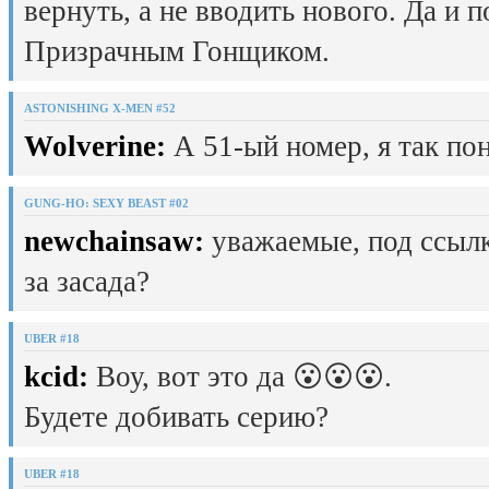
вернуть, а не вводить нового. Да и 
Призрачным Гонщиком.
ASTONISHING X-MEN #52
Wolverine:
А 51-ый номер, я так пон
GUNG-HO: SEXY BEAST #02
newchainsaw:
уважаемые, под ссылк
за засада?
UBER #18
kcid:
Воу, вот это да 😮😮😮.
Будете добивать серию?
UBER #18