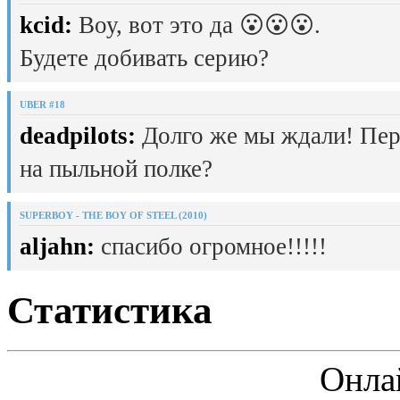
kcid:
Воу, вот это да 😮😮😮.
Будете добивать серию?
UBER #18
deadpilots:
Долго же мы ждали! Пер
на пыльной полке?
SUPERBOY - THE BOY OF STEEL (2010)
aljahn:
спасибо огромное!!!!!
Статистика
Онла