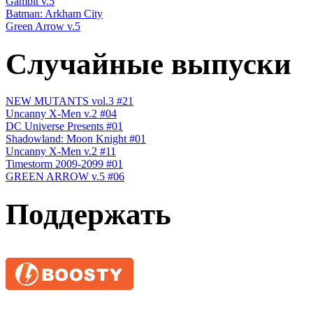
Gambit v.5
Batman: Arkham City
Green Arrow v.5
Случайные выпуски
NEW MUTANTS vol.3 #21
Uncanny X-Men v.2 #04
DC Universe Presents #01
Shadowland: Moon Knight #01
Uncanny X-Men v.2 #11
Timestorm 2009-2099 #01
GREEN ARROW v.5 #06
Поддержать