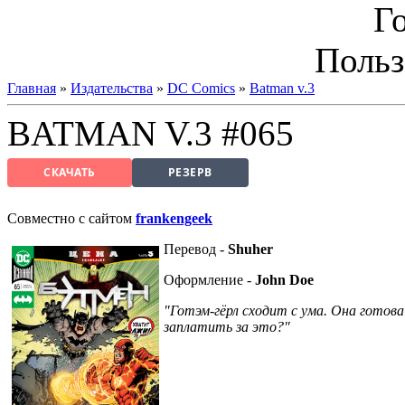
Г
Польз
Главная
»
Издательства
»
DC Comics
»
Batman v.3
BATMAN V.3 #065
СКАЧАТЬ
РЕЗЕРВ
Совместно с сайтом
frankengeek
Перевод -
Shuher
Оформление -
John Doe
"Готэм-гёрл сходит с ума. Она готова
заплатить за это?"