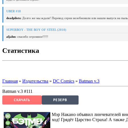
UBER #18
deadpilots:
Долго же мы ждали! Перевод серии возобновили или нашли выпуск на пыль
SUPERBOY - THE BOY OF STEEL (2010)
aljahn:
спасибо огромное!!!!!
Статистика
Главная
»
Издательства
»
DC Comics
»
Batman v.3
Batman v.3 #111
СКАЧАТЬ
РЕЗЕРВ
Мэр Накано объявил линчевателей вне
ход! Грядёт Царство Страха! А также