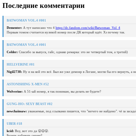
Последние комментарии
BATWOMAN VOL.4 #001
Dementer:
А тут написано что 4
https://dc.fandom.com/wiki/Batwoman_Vol_4
Первым томом считается нулевой номер после ДК который идёт. Хз почему так.
BATWOMAN VOL.4 #001
Colder:
Спасибо за выпуск, гайс, однако ремарка: это не четвертый том, а третий)
HELLVERINE #01
Nigil2738:
Ну и на кой это всё. Был же уже демонр в Логане, могли бы его вернуть, а 
ASTONISHING X-MEN #52
Wolverine:
А 51-ый номер, я так понимаю, вы делать не будете?
GUNG-HO: SEXY BEAST #02
newchainsaw:
уважаемые, под ссылками пишется, что "ничего не найдено". чё за засада
UBER #18
kcid:
Воу, вот это да 😮😮😮.
Будете добивать серию?