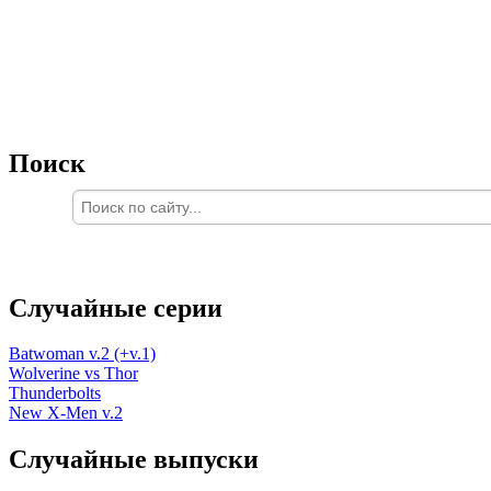
Поиск
Случайные серии
Batwoman v.2 (+v.1)
Wolverine vs Thor
Thunderbolts
New X-Men v.2
Случайные выпуски