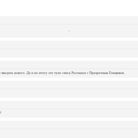
...
...
...
...
...
...
...
...
...
...
...
не вводить нового. Да и по итогу это тупо смесь Росомахи с Призрачным Гонщиком.
?