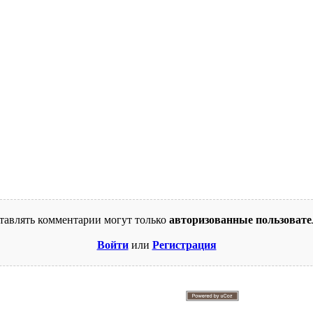
тавлять комментарии могут только
авторизованные пользовате
Войти
или
Регистрация
© 2009-2026. Supercomics
Этот сайт защищен reCAPTCHA и Google.
Политика конфиденциальности
и
Условия использования
.