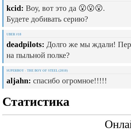
kcid:
Воу, вот это да 😮😮😮.
Будете добивать серию?
UBER #18
deadpilots:
Долго же мы ждали! Пер
на пыльной полке?
SUPERBOY - THE BOY OF STEEL (2010)
aljahn:
спасибо огромное!!!!!
Статистика
Онла