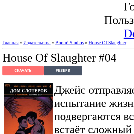
Г
Польз
D
Главная
»
Издательства
»
Boom! Studios
»
House Of Slaughter
House Of Slaughter #04
СКАЧАТЬ
РЕЗЕРВ
Джейс отправля
испытание жизн
подвергаются в
встаёт сложный