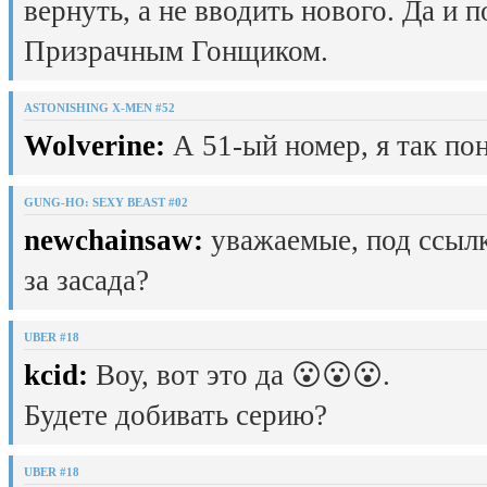
вернуть, а не вводить нового. Да и 
Призрачным Гонщиком.
ASTONISHING X-MEN #52
Wolverine:
А 51-ый номер, я так пон
GUNG-HO: SEXY BEAST #02
newchainsaw:
уважаемые, под ссылк
за засада?
UBER #18
kcid:
Воу, вот это да 😮😮😮.
Будете добивать серию?
UBER #18