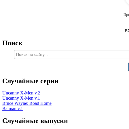
Пр
В
Поиск
Случайные серии
Uncanny X-Men v.2
Uncanny X-Men v.1
Bruce Wayne: Road Home
Batman v.1
Случайные выпуски