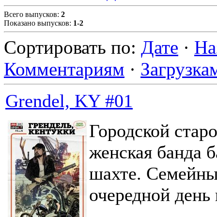
Всего выпусков
:
2
Показано выпусков
:
1-2
Сортировать по
:
Дате
·
На
Комментариям
·
Загрузка
Grendel, KY #01
Городской старо
женская банда б
шахте. Семейны
очередной день 