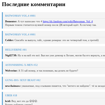
Последние комментарии
BATWOMAN VOL.4 #001
Dementer:
А тут написано что 4
https://dc.fandom.com/wiki/Batwoman_Vol_4
Первым томом считается нулевой номер после ДК который идёт. Хз почему так.
BATWOMAN VOL.4 #001
Colder:
Спасибо за выпуск, гайс, однако ремарка: это не четвертый том, а третий)
HELLVERINE #01
Nigil2738:
Ну и на кой это всё. Был же уже демонр в Логане, могли бы его вернуть, а 
ASTONISHING X-MEN #52
Wolverine:
А 51-ый номер, я так понимаю, вы делать не будете?
GUNG-HO: SEXY BEAST #02
newchainsaw:
уважаемые, под ссылками пишется, что "ничего не найдено". чё за засада
UBER #18
kcid:
Воу, вот это да 😮😮😮.
Будете добивать серию?