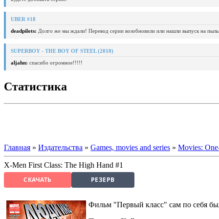
UBER #18
deadpilots:
Долго же мы ждали! Перевод серии возобновили или нашли выпуск на пыль
SUPERBOY - THE BOY OF STEEL (2010)
aljahn:
спасибо огромное!!!!!
Статистика
Главная
»
Издательства
»
Games, movies and series
»
Movies: One-
X-Men First Class: The High Hand #1
СКАЧАТЬ
РЕЗЕРВ
Фильм "Первый класс" сам по себя был