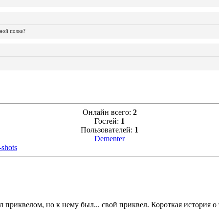
ной полке?
Онлайн всего:
2
Гостей:
1
Пользователей:
1
Dementer
shots
 приквелом, но к нему был... свой приквел. Короткая история о 