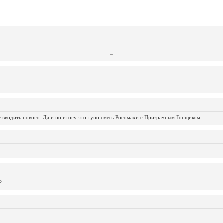
...
...
...
...
...
...
...
...
...
...
...
не вводить нового. Да и по итогу это тупо смесь Росомахи с Призрачным Гонщиком.
?