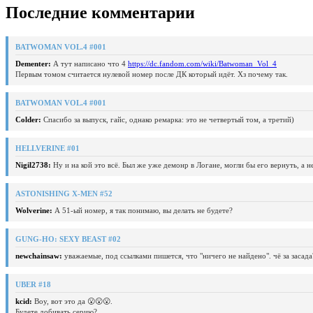
Последние комментарии
BATWOMAN VOL.4 #001
Dementer:
А тут написано что 4
https://dc.fandom.com/wiki/Batwoman_Vol_4
Первым томом считается нулевой номер после ДК который идёт. Хз почему так.
BATWOMAN VOL.4 #001
Colder:
Спасибо за выпуск, гайс, однако ремарка: это не четвертый том, а третий)
HELLVERINE #01
Nigil2738:
Ну и на кой это всё. Был же уже демонр в Логане, могли бы его вернуть, а 
ASTONISHING X-MEN #52
Wolverine:
А 51-ый номер, я так понимаю, вы делать не будете?
GUNG-HO: SEXY BEAST #02
newchainsaw:
уважаемые, под ссылками пишется, что "ничего не найдено". чё за засада
UBER #18
kcid:
Воу, вот это да 😮😮😮.
Будете добивать серию?