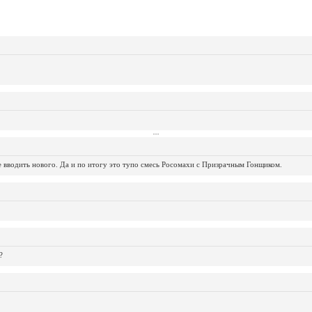
...
...
...
...
...
...
...
...
...
...
...
не вводить нового. Да и по итогу это тупо смесь Росомахи с Призрачным Гонщиком.
?