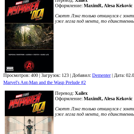
Перевод:
Xailex
Оформление:
MaximR, Alesa Kekovic
Скотт Лэнг только откинулся с зонты
уже легла под мента, то единственны
Просмотров: 400
| Загрузок: 123
| Добавил:
Dementer
| Дата:
02.
Marvel's Ant-Man and the Wasp Prelude #2
Перевод:
Xailex
Оформление:
MaximR, Alesa Kekovic
Скотт Лэнг только откинулся с зонты
уже легла под мента, то единственны