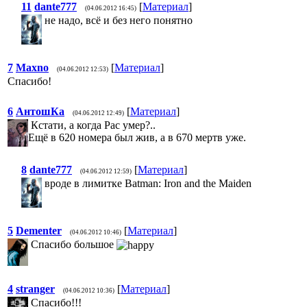
11
dante777
[
Материал
]
(04.06.2012 16:45)
не надо, всё и без него понятно
7
Maxno
[
Материал
]
(04.06.2012 12:53)
Спасибо!
6
АнтошКа
[
Материал
]
(04.06.2012 12:49)
Кстати, а когда Рас умер?..
Ещё в 620 номера был жив, а в 670 мертв уже.
8
dante777
[
Материал
]
(04.06.2012 12:59)
вроде в лимитке Batman: Iron and the Maiden
5
Dementer
[
Материал
]
(04.06.2012 10:46)
Спасибо большое
4
stranger
[
Материал
]
(04.06.2012 10:36)
Спасибо!!!