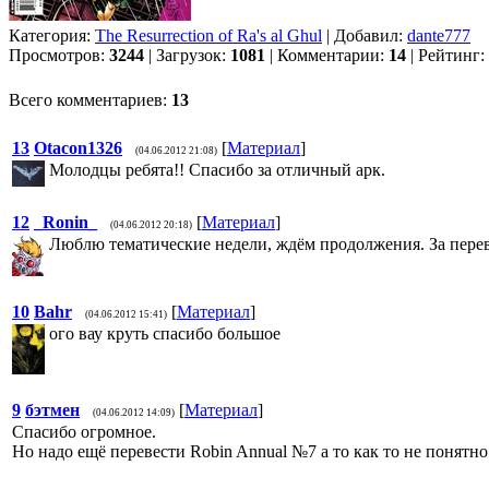
Категория:
The Resurrection of Ra's al Ghul
| Добавил:
dante777
Просмотров:
3244
| Загрузок:
1081
| Комментарии:
14
| Рейтинг:
Всего комментариев:
13
13
Otacon1326
[
Материал
]
(04.06.2012 21:08)
Молодцы ребята!! Спасибо за отличный арк.
12
_Ronin_
[
Материал
]
(04.06.2012 20:18)
Люблю тематические недели, ждём продолжения. За перев
10
Bahr
[
Материал
]
(04.06.2012 15:41)
ого вау круть спасибо большое
9
бэтмен
[
Материал
]
(04.06.2012 14:09)
Спасибо огромное.
Но надо ещё перевести Robin Annual №7 а то как то не понятно