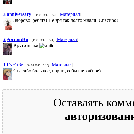
3
anniversary
[
Материал
]
(04.06.2012 10:32)
Здорово, ребята! Не зря так долго ждали. Спасибо!
2
АнтошКа
[
Материал
]
(04.06.2012 10:31)
Крутотяшка
1
Exc1t3r
[
Материал
]
(04.06.2012 10:10)
Cпасибо большое, парни, событие клёвое)
Оставлять комм
авторизован