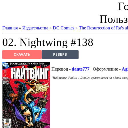
Г
Польз
Главная
»
Издательства
»
DC Comics
»
The Resurrection of Ra's a
02. Nightwing #138
СКАЧАТЬ
РЕЗЕРВ
Перевод -
dante777
Оформление -
Agi
"Найтвинг, Робин и Дэмиен сражаются на одной стор