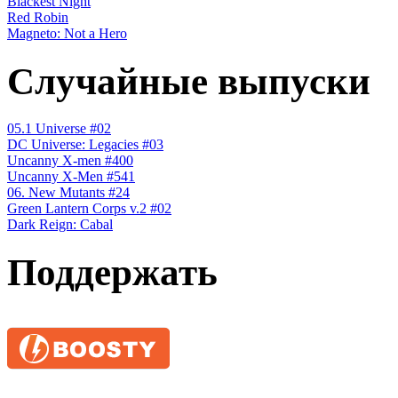
Blackest Night
Red Robin
Magneto: Not a Hero
Случайные выпуски
05.1 Universe #02
DC Universe: Legacies #03
Uncanny X-men #400
Uncanny X-Men #541
06. New Mutants #24
Green Lantern Corps v.2 #02
Dark Reign: Cabal
Поддержать