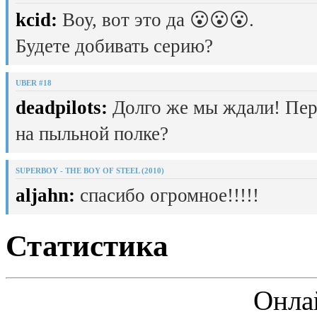
kcid:
Воу, вот это да 😮😮😮.
Будете добивать серию?
UBER #18
deadpilots:
Долго же мы ждали! Пер
на пыльной полке?
SUPERBOY - THE BOY OF STEEL (2010)
aljahn:
спасибо огромное!!!!!
Статистика
Онла