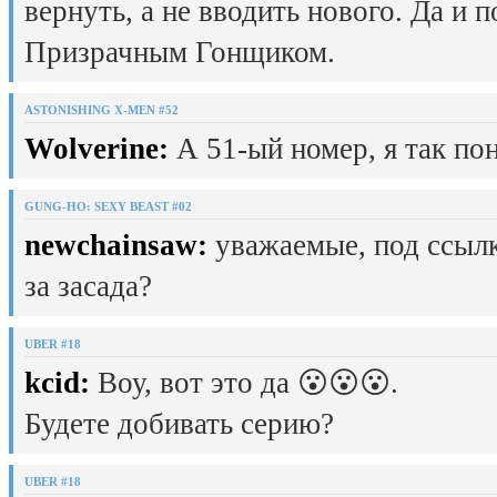
вернуть, а не вводить нового. Да и 
Призрачным Гонщиком.
ASTONISHING X-MEN #52
Wolverine:
А 51-ый номер, я так пон
GUNG-HO: SEXY BEAST #02
newchainsaw:
уважаемые, под ссылк
за засада?
UBER #18
kcid:
Воу, вот это да 😮😮😮.
Будете добивать серию?
UBER #18