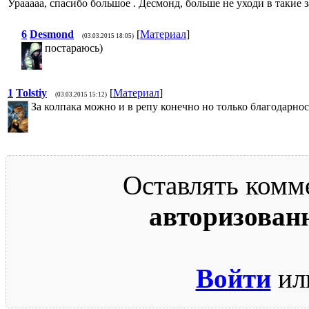
Урааааа, спасибо большое . Десмонд, больше не уходи в такие 
6
Desmond
[
Материал
]
(03.03.2015 18:05)
постараюсь)
1
Tolstiy
[
Материал
]
(03.03.2015 15:12)
За колпака можно и в репу конечно но только благодарнос
Оставлять комм
авторизован
Войти
ил