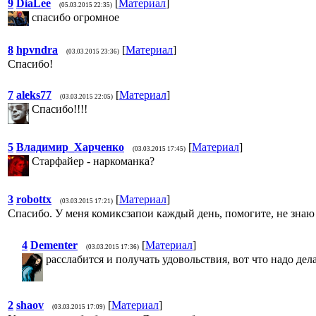
9
DiaLee
[
Материал
]
(05.03.2015 22:35)
спасибо огромное
8
hpvndra
[
Материал
]
(03.03.2015 23:36)
Спасибо!
7
aleks77
[
Материал
]
(03.03.2015 22:05)
Спасибо!!!!
5
Владимир_Харченко
[
Материал
]
(03.03.2015 17:45)
Старфайер - наркоманка?
3
robottx
[
Материал
]
(03.03.2015 17:21)
Спасибо. У меня комиксзапои каждый день, помогите, не знаю
4
Dementer
[
Материал
]
(03.03.2015 17:36)
расслабится и получать удовольствия, вот что надо дел
2
shaov
[
Материал
]
(03.03.2015 17:09)