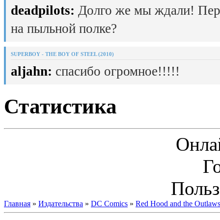
deadpilots:
Долго же мы ждали! Пер
на пыльной полке?
SUPERBOY - THE BOY OF STEEL (2010)
aljahn:
спасибо огромное!!!!!
Статистика
Онла
Г
Польз
Главная
»
Издательства
»
DC Comics
»
Red Hood and the Outlaws