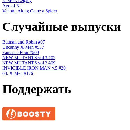
X-Men: Legacy
Age of X
Venom: Along Came a Spider
Случайные выпуски
Batman and Robin #07
Uncanny X-Men #537
Fantastic Four #600
NEW MUTANTS vol.3 #02
NEW MUTANTS vol.2 #09
INVICIBLE IRON MAN v.5 #20
03. X-Men #176
Поддержать