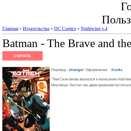
Г
Польз
Главная
»
Издательства
»
DC Comics
»
Nightwing v.4
Batman - The Brave and th
СКАЧАТЬ
stranger
Перевод -
Оформление
-
Kazikz
Тим Сили вновь вернулся к написанию Найтвин
"
Мертвеца. Настал час двум циркачам пуститься