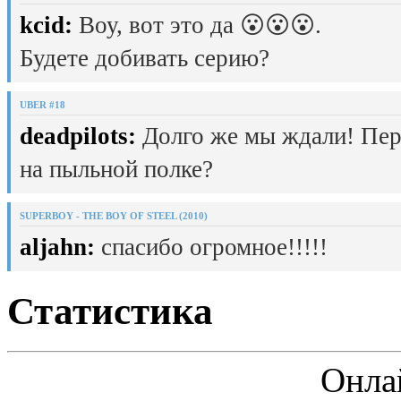
kcid:
Воу, вот это да 😮😮😮.
Будете добивать серию?
UBER #18
deadpilots:
Долго же мы ждали! Пер
на пыльной полке?
SUPERBOY - THE BOY OF STEEL (2010)
aljahn:
спасибо огромное!!!!!
Статистика
Онла