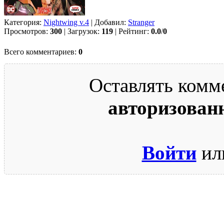
Категория:
Nightwing v.4
| Добавил:
Strаngеr
Просмотров:
300
| Загрузок:
119
| Рейтинг:
0.0
/
0
Всего комментариев:
0
Оставлять комм
авторизован
Войти
ил
© 2009-2026.
Этот сайт защищен reCAPTCHA и Google.
Поли