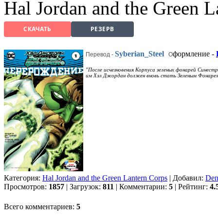
Hal Jordan and the Green L
СКАЧАТЬ
РЕЗЕРВ
Syberian_Steel
формление -
Перевод -
О
После исчезновения Корпуса зеленых фонарей Синест
"
им Хэл Джордан должен вновь стать Зеленым Фонарем 
Категория:
Hal Jordan and the Green Lantern Corps
| Добавил:
Den
Просмотров:
1857
| Загрузок:
811
| Комментарии:
5
| Рейтинг:
4.
Всего комментариев:
5