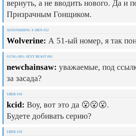
вернуть, а не вводить нового. Да и 
Призрачным Гонщиком.
ASTONISHING X-MEN #52
Wolverine:
А 51-ый номер, я так пон
GUNG-HO: SEXY BEAST #02
newchainsaw:
уважаемые, под ссылк
за засада?
UBER #18
kcid:
Воу, вот это да 😮😮😮.
Будете добивать серию?
UBER #18