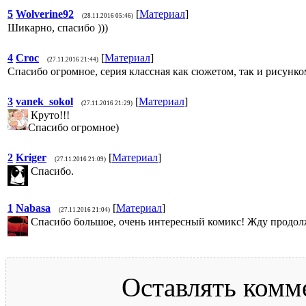
5
Wolverine92
[
Материал
]
(28.11.2016 05:46)
Шикарно, спасибо )))
4
Croc
[
Материал
]
(27.11.2016 21:44)
Спасибо огромное, серия классная как сюжетом, так и рисунко
3
vanek_sokol
[
Материал
]
(27.11.2016 21:29)
Круто!!!
Спасибо огромное)
2
Kriger
[
Материал
]
(27.11.2016 21:09)
Спасибо.
1
Nabasa
[
Материал
]
(27.11.2016 21:04)
Спасибо большое, очень интересный комикс! Жду продол
Оставлять комм