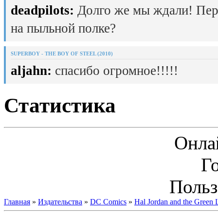
deadpilots:
Долго же мы ждали! Пер
на пыльной полке?
SUPERBOY - THE BOY OF STEEL (2010)
aljahn:
спасибо огромное!!!!!
Статистика
Онла
Г
Польз
Главная
»
Издательства
»
DC Comics
»
Hal Jordan and the Green 