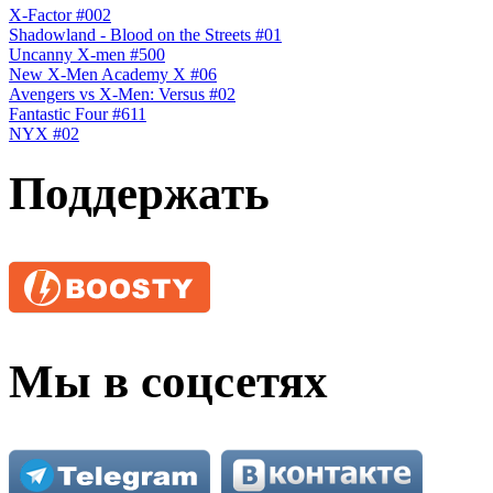
X-Factor #002
Shadowland - Blood on the Streets #01
Uncanny X-men #500
New X-Men Academy X #06
Avengers vs X-Men: Versus #02
Fantastic Four #611
NYX #02
Поддержать
Мы в соцсетях