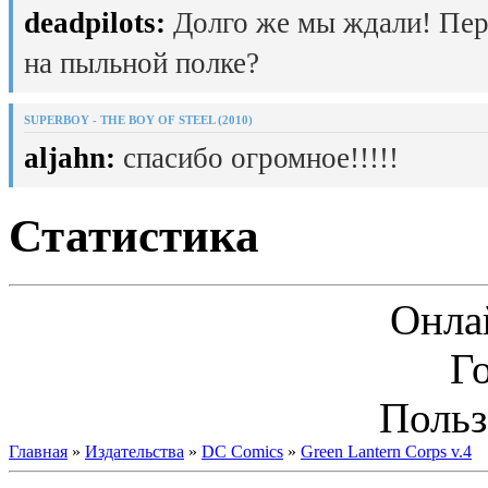
deadpilots:
Долго же мы ждали! Пер
на пыльной полке?
SUPERBOY - THE BOY OF STEEL (2010)
aljahn:
спасибо огромное!!!!!
Статистика
Онла
Г
Польз
Главная
»
Издательства
»
DC Comics
»
Green Lantern Corps v.4