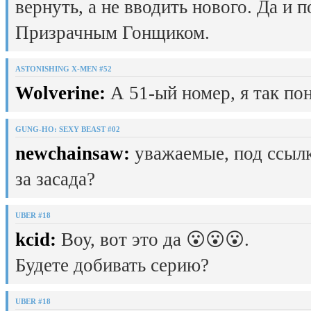
вернуть, а не вводить нового. Да и 
Призрачным Гонщиком.
ASTONISHING X-MEN #52
Wolverine:
А 51-ый номер, я так пон
GUNG-HO: SEXY BEAST #02
newchainsaw:
уважаемые, под ссылк
за засада?
UBER #18
kcid:
Воу, вот это да 😮😮😮.
Будете добивать серию?
UBER #18