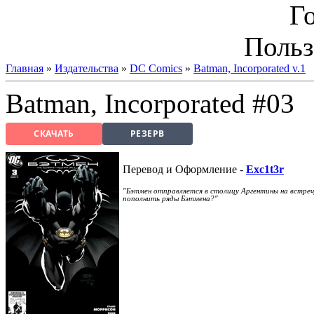
Г
Польз
Главная
»
Издательства
»
DC Comics
»
Batman, Incorporated v.1
Batman, Incorporated #03
СКАЧАТЬ
РЕЗЕРВ
Перевод и Оформление -
Exc1t3r
"Бэтмен отправляется в столицу Аргентины на встречу
пополнить ряды Бэтмена?"