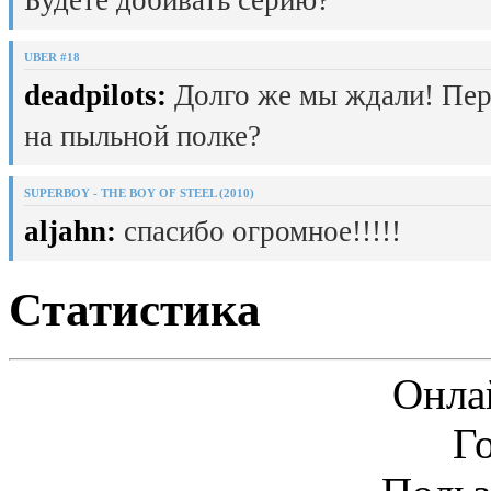
UBER #18
deadpilots:
Долго же мы ждали! Пер
на пыльной полке?
SUPERBOY - THE BOY OF STEEL (2010)
aljahn:
спасибо огромное!!!!!
Статистика
Онла
Г