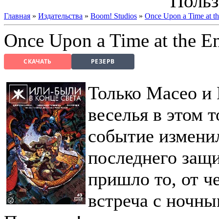
Польз
Главная
»
Издательства
»
Boom! Studios
»
Once Upon a Time at th
Once Upon a Time at the E
СКАЧАТЬ
РЕЗЕРВ
Только Масео и 
веселья в этом 
событие изменил
последнего защи
пришло то, от че
встреча с ночн