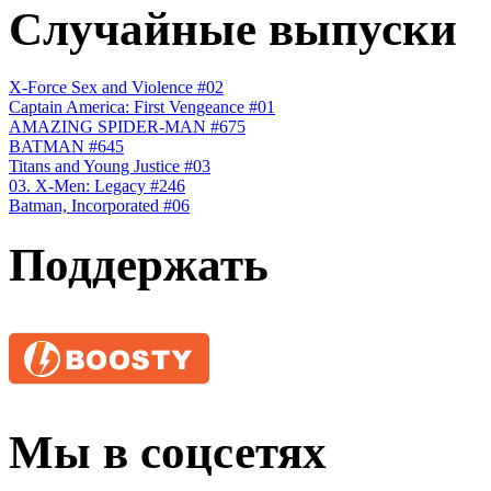
Случайные выпуски
X-Force Sex and Violence #02
Сaptain America: First Vengeance #01
AMAZING SPIDER-MAN #675
BATMAN #645
Titans and Young Justice #03
03. X-Men: Legacy #246
Batman, Incorporated #06
Поддержать
Мы в соцсетях